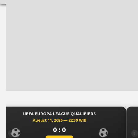
SPAIN LA LIGA
August 16, 2026 — 02:30 WIB
0 : 0
Previous
Ne