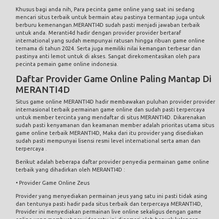
Khusus bagi anda nih, Para pecinta game online yang saat ini sedang
mencari situs terbaik untuk bermain atau pastinya termantap juga untuk
berburu kemenangan.MERANTI4D sudah pasti menjadi jawaban terbaik
untuk anda. Meranti4d hadir dengan provider provider bertaraf
international yang sudah mempunyai ratusan hingga ribuan game online
ternama di tahun 2024. Serta juga memiliki nilai kemangan terbesar dan
pastinya anti lemot untuk di akses. Sangat direkomentasikan oleh para
pecinta pemain game online indonesia.
Daftar Provider Game Online Paling Mantap Di
MERANTI4D
Situs game online
MERANTI4D hadir membawakan puluhan provider provider
internasional terbaik permainan game online dan sudah pasti terpercaya
untuk member tercinta yang mendaftar di situs MERANTI4D. Dikarenakan
sudah pasti kenyamanan dan keamanan member adalah prioritas utama situs
game online terbaik MERANTI4D, Maka dari itu provider yang disediakan
sudah pasti mempunyai lisensi resmi level international serta aman dan
terpercaya .
Berikut adalah beberapa daftar provider penyedia permainan game online
terbaik yang dihadirkan oleh MERANTI4D :
• Provider Game Online Zeus
Provider yang menyediakan permainan jeus yang satu ini pasti tidak asing
dan tentunya pasti hadir pada situs terbaik dan terpercaya MERANTI4D,
Provider ini menyediakan permainan live online sekaligus dengan game