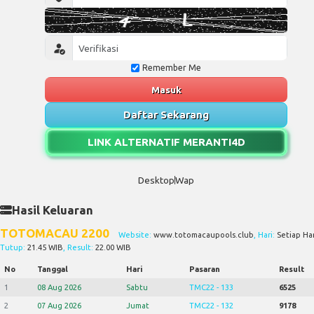
Remember Me
Masuk
Daftar Sekarang
LINK ALTERNATIF MERANTI4D
Desktop
Wap
Hasil Keluaran
TOTOMACAU 2200
Website:
www.totomacaupools.club
, Hari:
Setiap Har
Tutup:
21.45 WIB
, Result:
22.00 WIB
No
Tanggal
Hari
Pasaran
Result
1
08 Aug 2026
Sabtu
TMC22 - 133
6525
2
07 Aug 2026
Jumat
TMC22 - 132
9178